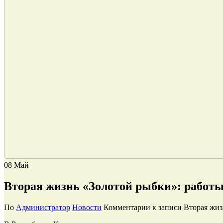
08
Май
Вторая жизнь «Золотой рыбки»: работы 
По
Администратор
Новости
Комментарии
к записи Вторая жиз