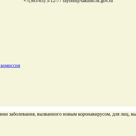
+7(365-63) 3-12-77
rayono@sakimo.rk.gov.ru
 комиссия