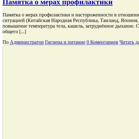
Памятка о мерах профилактики
Памятка о мерах профилактики и настороженности в отношени
ситуацией (Китайская Народная Республика, Таиланд, Япония
повышение температура тела, кашель, затруднённое дыхание. 
общего [...]
По
Администратор
Гигиена и питание
0 Коментариев
Читать да