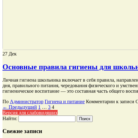
27
Дек
Основные правила гигиены для школь
Личная гигиена школьника включает в себя правила, направле
дня, правильного питания, чередования физического и умственн
гигиеническое воспитание — это составная часть общего воспит
По
Администратор
Гигиена и питание
Комментарии
к записи 
← Предыдущий
1
…
3
4
Версия для слабовидящих
Найти:
Свежие записи