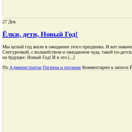
27
Дек
Ёлки, дети, Новый Год!
Мы целый год жили в ожидании этого праздника. И вот након
Снегурочкой, с волшебством и ожиданием чуда, такой по-детск
на будущее. Новый Год! И в это [...]
По
Администратор
Гигиена и питание
Комментарии
к записи Ё